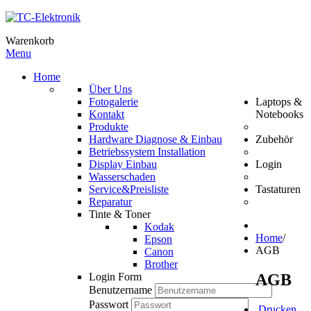
Warenkorb
Menu
Home
Über Uns
Fotogalerie
Laptops &
Kontakt
Notebooks
Produkte
Hardware Diagnose & Einbau
Zubehör
Betriebssystem Installation
Display Einbau
Login
Wasserschaden
Service&Preisliste
Tastaturen
Reparatur
Tinte & Toner
Kodak
Home
/
Epson
AGB
Canon
Brother
AGB
Login Form
Benutzername
Passwort
Drucken