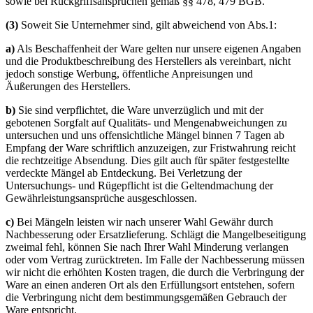
sowie bei Rückgriffsansprüchen gemäß §§ 478, 479 BGB.
(3)
Soweit Sie Unternehmer sind, gilt abweichend von Abs.1:
a)
Als Beschaffenheit der Ware gelten nur unsere eigenen Angaben
und die Produktbeschreibung des Herstellers als vereinbart, nicht
jedoch sonstige Werbung, öffentliche Anpreisungen und
Äußerungen des Herstellers.
b)
Sie sind verpflichtet, die Ware unverzüglich und mit der
gebotenen Sorgfalt auf Qualitäts- und Mengenabweichungen zu
untersuchen und uns offensichtliche Mängel binnen 7 Tagen ab
Empfang der Ware schriftlich anzuzeigen, zur Fristwahrung reicht
die rechtzeitige Absendung. Dies gilt auch für später festgestellte
verdeckte Mängel ab Entdeckung. Bei Verletzung der
Untersuchungs- und Rügepflicht ist die Geltendmachung der
Gewährleistungsansprüche ausgeschlossen.
c)
Bei Mängeln leisten wir nach unserer Wahl Gewähr durch
Nachbesserung oder Ersatzlieferung. Schlägt die Mangelbeseitigung
zweimal fehl, können Sie nach Ihrer Wahl Minderung verlangen
oder vom Vertrag zurücktreten. Im Falle der Nachbesserung müssen
wir nicht die erhöhten Kosten tragen, die durch die Verbringung der
Ware an einen anderen Ort als den Erfüllungsort entstehen, sofern
die Verbringung nicht dem bestimmungsgemäßen Gebrauch der
Ware entspricht.