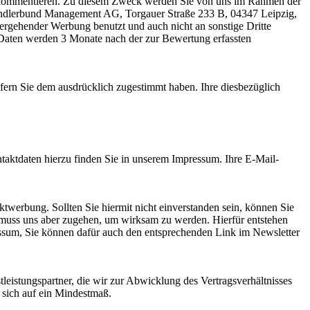
zu kommentieren. Zu diesem Zweck werden Sie von uns im Rahmen der
Händlerbund Management AG, Torgauer Straße 233 B, 04347 Leipzig,
ergehender Werbung benutzt und auch nicht an sonstige Dritte
Daten werden 3 Monate nach der zur Bewertung erfassten
ern Sie dem ausdrücklich zugestimmt haben. Ihre diesbezüglich
taktdaten hierzu finden Sie in unserem Impressum. Ihre E-Mail-
werbung. Sollten Sie hiermit nicht einverstanden sein, können Sie
 muss uns aber zugehen, um wirksam zu werden. Hierfür entstehen
essum, Sie können dafür auch den entsprechenden Link im Newsletter
leistungspartner, die wir zur Abwicklung des Vertragsverhältnisses
 sich auf ein Mindestmaß.