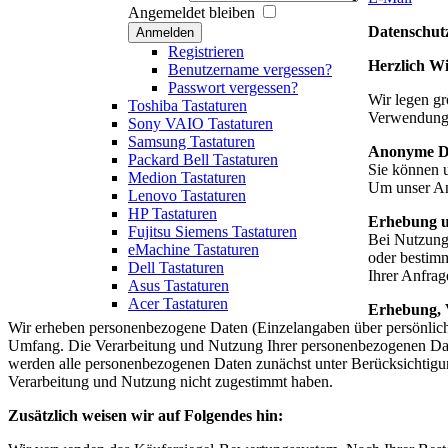
Angemeldet bleiben
Datenschut
Anmelden
Registrieren
Herzlich W
Benutzername vergessen?
Passwort vergessen?
Wir legen gr
Toshiba Tastaturen
Verwendung 
Sony VAIO Tastaturen
Samsung Tastaturen
Anonyme D
Packard Bell Tastaturen
Sie können 
Medion Tastaturen
Um unser Ang
Lenovo Tastaturen
HP Tastaturen
Erhebung u
Fujitsu Siemens Tastaturen
Bei Nutzung 
eMachine Tastaturen
oder bestimm
Dell Tastaturen
Ihrer Anfrag
Asus Tastaturen
Acer Tastaturen
Erhebung, 
Wir erheben personenbezogene Daten (Einzelangaben über persönliche
Umfang. Die Verarbeitung und Nutzung Ihrer personenbezogenen Date
werden alle personenbezogenen Daten zunächst unter Berücksichtigung
Verarbeitung und Nutzung nicht zugestimmt haben.
Zusätzlich weisen wir auf Folgendes hin: