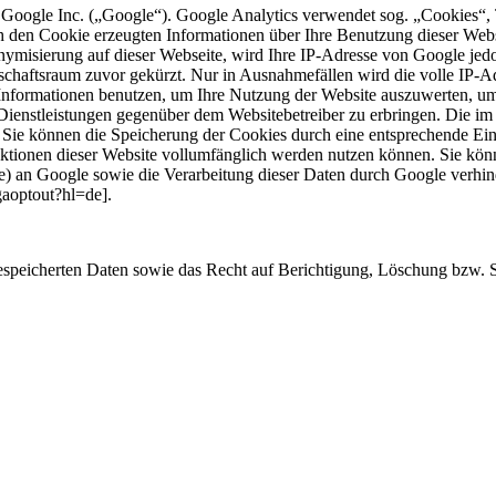
 Google Inc. („Google“). Google Analytics verwendet sog. „Cookies“, 
h den Cookie erzeugten Informationen über Ihre Benutzung dieser Web
onymisierung auf dieser Webseite, wird Ihre IP-Adresse von Google jed
chaftsraum zuvor gekürzt. Nur in Ausnahmefällen wird die volle IP-A
e Informationen benutzen, um Ihre Nutzung der Website auszuwerten, u
Dienstleistungen gegenüber dem Websitebetreiber zu erbringen. Die i
ie können die Speicherung der Cookies durch eine entsprechende Eins
Funktionen dieser Website vollumfänglich werden nutzen können. Sie kö
se) an Google sowie die Verarbeitung dieser Daten durch Google verhi
/gaoptout?hl=de].
 gespeicherten Daten sowie das Recht auf Berichtigung, Löschung bzw.