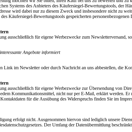
ellung möchten wir Sie bitten, Ihren Kauf bei uns zu bewerten und 
ischen Systems des Anbieters des Käufersiegel-Bewertungstools, der 
resse wird dabei nur zu diesem Zweck und insbesondere nicht zu weit
des Käufersiegel-Bewertungstools gespeicherten personenbezogenen 
tern
ng ausschließlich für eigene Werbezwecke zum Newsletterversand, sof
interessante Angebote informiert
n Link im Newsletter oder durch Nachricht an uns abbestellen, die Kon
tern
ng ausschließlich für eigene Werbezwecke zur Übersendung von Direkt
edem Kommunikationsmittel, nicht nur per E-Mail, erklärt werden. Er
ie Kontaktdaten für die Ausübung des Widerspruchs finden Sie im Impr
ligung erfolgt nicht. Ausgenommen hiervon sind lediglich unsere Dienst
ndesdatenschutzgesetzes. Der Umfang der Datenübermittlung beschränkt