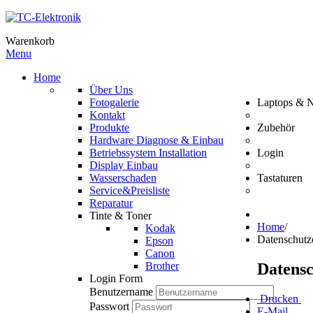
Warenkorb
Menu
Home
Über Uns
Fotogalerie
Laptops & 
Kontakt
Produkte
Zubehör
Hardware Diagnose & Einbau
Betriebssystem Installation
Login
Display Einbau
Wasserschaden
Tastaturen
Service&Preisliste
Reparatur
Tinte & Toner
Home
/
Kodak
Datenschutz
Epson
Canon
Datens
Brother
Login Form
Benutzername
Drucken
Passwort
E-Mail