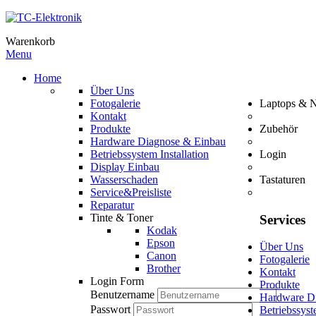
Warenkorb
Menu
Home
Über Uns
Fotogalerie
Laptops & 
Kontakt
Produkte
Zubehör
Hardware Diagnose & Einbau
Betriebssystem Installation
Login
Display Einbau
Wasserschaden
Tastaturen
Service&Preisliste
Reparatur
Tinte & Toner
Services
Kodak
Epson
Über Uns
Canon
Fotogalerie
Brother
Kontakt
Login Form
Produkte
Benutzername
Hardware D
Passwort
Betriebssyst