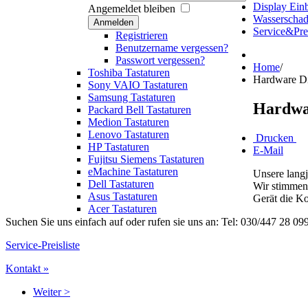
Display Ein
Angemeldet bleiben
Wasserscha
Anmelden
Service&Prei
Registrieren
Benutzername vergessen?
Passwort vergessen?
Home
/
Toshiba Tastaturen
Hardware D
Sony VAIO Tastaturen
Samsung Tastaturen
Hardwa
Packard Bell Tastaturen
Medion Tastaturen
Lenovo Tastaturen
Drucken
HP Tastaturen
E-Mail
Fujitsu Siemens Tastaturen
eMachine Tastaturen
Unsere langj
Dell Tastaturen
Wir stimmen 
Asus Tastaturen
Gerät die K
Acer Tastaturen
Suchen Sie uns einfach auf oder rufen sie uns an: Tel: 030/447 28 099
Service-Preisliste
Kontakt »
Weiter >