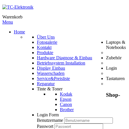
Warenkorb
Menu
Home
Über Uns
Fotogalerie
Laptops &
Kontakt
Notebooks
Produkte
Hardware Diagnose & Einbau
Zubehör
Betriebssystem Installation
Display Einbau
Login
Wasserschaden
Service&Preisliste
Tastaturen
Reparatur
Tinte & Toner
Kodak
Shop-
Epson
Canon
Brother
Login Form
Benutzername
Passwort