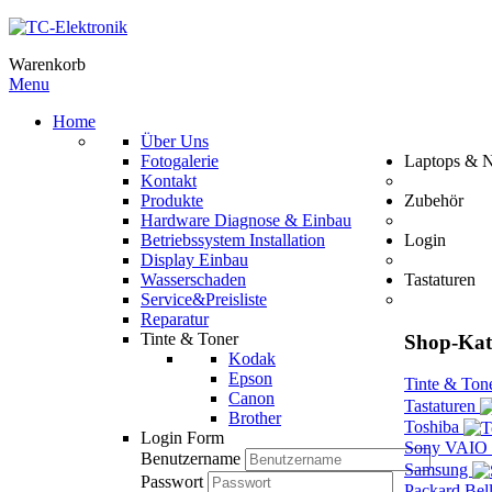
Warenkorb
Menu
Home
Über Uns
Fotogalerie
Laptops & 
Kontakt
Produkte
Zubehör
Hardware Diagnose & Einbau
Betriebssystem Installation
Login
Display Einbau
Wasserschaden
Tastaturen
Service&Preisliste
Reparatur
Tinte & Toner
Shop-Kat
Kodak
Epson
Tinte & Ton
Canon
Tastaturen
Brother
Toshiba
Login Form
Sony VAIO
Benutzername
Samsung
Passwort
Packard Bel