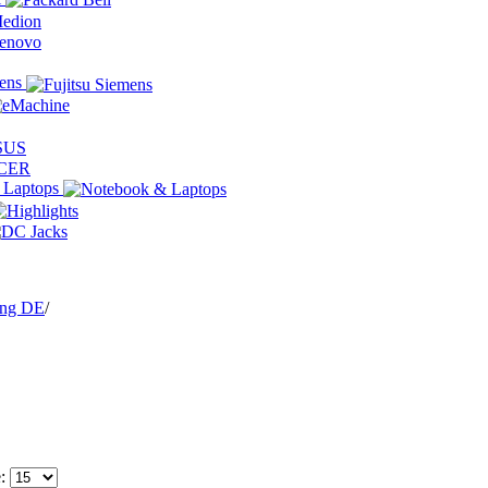
mens
 Laptops
ing DE
/
e: