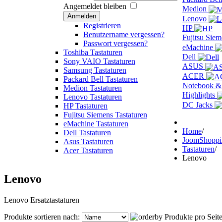
Angemeldet bleiben
Medion
Anmelden
Lenovo
Registrieren
HP
Benutzername vergessen?
Fujitsu Sie
Passwort vergessen?
eMachine
Toshiba Tastaturen
Dell
Sony VAIO Tastaturen
ASUS
Samsung Tastaturen
ACER
Packard Bell Tastaturen
Notebook &
Medion Tastaturen
Highlights
Lenovo Tastaturen
DC Jacks
HP Tastaturen
Fujitsu Siemens Tastaturen
eMachine Tastaturen
Home
/
Dell Tastaturen
JoomShopp
Asus Tastaturen
Tastaturen
/
Acer Tastaturen
Lenovo
Lenovo
Lenovo Ersatztastaturen
Produkte sortieren nach:
Produkte pro Seit