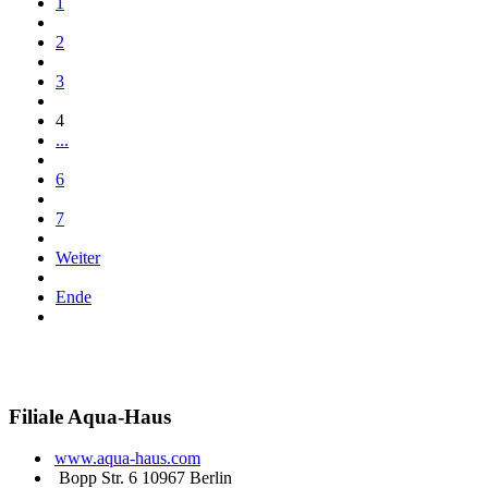
1
2
3
4
...
6
7
Weiter
Ende
Filiale
Aqua-Haus
www.aqua-haus.com
Bopp Str. 6 10967 Berlin