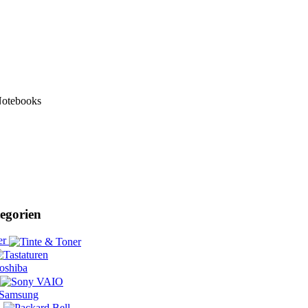
Notebooks
egorien
er
l