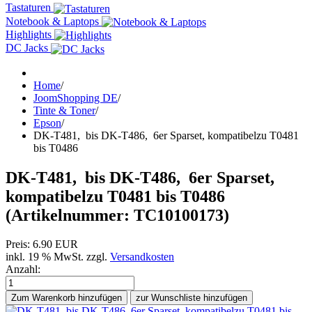
Tastaturen
Notebook & Laptops
Highlights
DC Jacks
Home
/
JoomShopping DE
/
Tinte & Toner
/
Epson
/
DK-T481, bis DK-T486, 6er Sparset, kompatibelzu T0481
bis T0486
DK-T481, bis DK-T486, 6er Sparset,
kompatibelzu T0481 bis T0486
(Artikelnummer:
TC10100173
)
Preis:
6.90 EUR
inkl. 19 % MwSt.
zzgl.
Versandkosten
Anzahl:
Zum Warenkorb hinzufügen