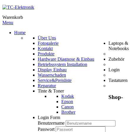
Warenkorb
Menu
Home
Über Uns
Fotogalerie
Laptops &
Kontakt
Notebooks
Produkte
Hardware Diagnose & Einbau
Zubehör
Betriebssystem Installation
Display Einbau
Login
Wasserschaden
Service&Preisliste
Tastaturen
Reparatur
Tinte & Toner
Kodak
Shop-
Epson
Canon
Brother
Login Form
Benutzername
Passwort