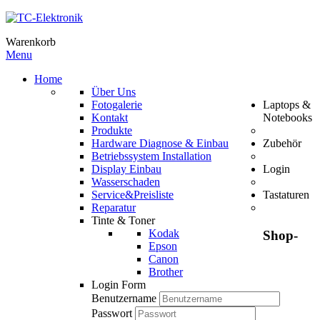
Warenkorb
Menu
Home
Über Uns
Fotogalerie
Laptops &
Kontakt
Notebooks
Produkte
Hardware Diagnose & Einbau
Zubehör
Betriebssystem Installation
Display Einbau
Login
Wasserschaden
Service&Preisliste
Tastaturen
Reparatur
Tinte & Toner
Kodak
Shop-
Epson
Canon
Brother
Login Form
Benutzername
Passwort