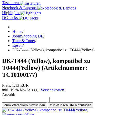
Tastaturen
Notebook & Laptops
Highlights
DC Jacks
Home
/
JoomShopping DE
/
Tinte & Toner
/
Epson
/
DK-T444 (Yellow), kompatibel zu T0444(Yellow)
DK-T444 (Yellow), kompatibel zu
T0444(Yellow)
(Artikelnummer:
TC10100177
)
Preis:
1.13 EUR
inkl. 19 % MwSt.
zzgl.
Versandkosten
Anzahl:
Zum Warenkorb hinzufügen
vergrößern