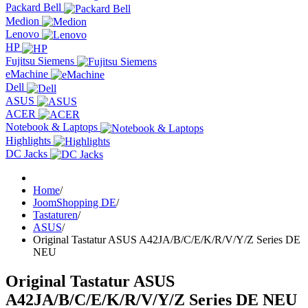
Packard Bell
Medion
Lenovo
HP
Fujitsu Siemens
eMachine
Dell
ASUS
ACER
Notebook & Laptops
Highlights
DC Jacks
Home
/
JoomShopping DE
/
Tastaturen
/
ASUS
/
Original Tastatur ASUS A42JA/B/C/E/K/R/V/Y/Z Series DE
NEU
Original Tastatur ASUS
A42JA/B/C/E/K/R/V/Y/Z Series DE NEU