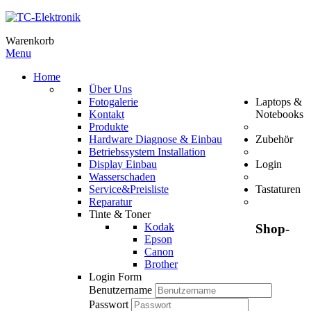
Warenkorb
Menu
Home
Über Uns
Fotogalerie
Laptops &
Kontakt
Notebooks
Produkte
Hardware Diagnose & Einbau
Zubehör
Betriebssystem Installation
Display Einbau
Login
Wasserschaden
Service&Preisliste
Tastaturen
Reparatur
Tinte & Toner
Kodak
Shop-
Epson
Canon
Brother
Login Form
Benutzername
Passwort